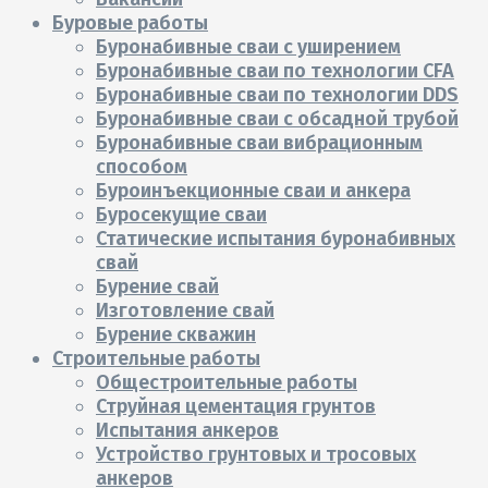
Буровые работы
Буронабивные сваи с уширением
Буронабивные сваи по технологии CFA
Буронабивные сваи по технологии DDS
Буронабивные сваи с обсадной трубой
Буронабивные сваи вибрационным
способом
Буроинъекционные сваи и анкера
Буросекущие сваи
Статические испытания буронабивных
свай
Бурение свай
Изготовление свай
Бурение скважин
Строительные работы
Общестроительные работы
Струйная цементация грунтов
Испытания анкеров
Устройство грунтовых и тросовых
анкеров