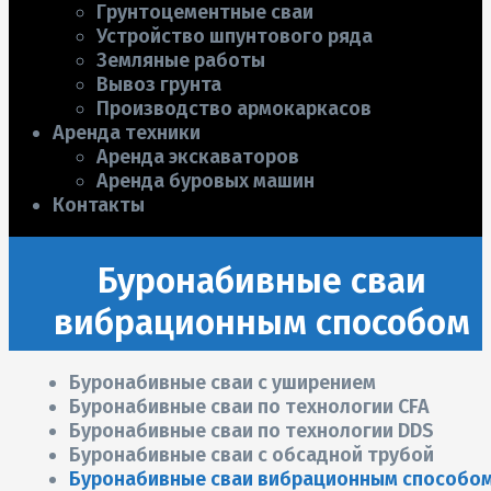
Грунтоцементные сваи
Устройство шпунтового ряда
Земляные работы
Вывоз грунта
Производство армокаркасов
Аренда техники
Аренда экскаваторов
Аренда буровых машин
Контакты
Буронабивные сваи
вибрационным способом
Буронабивные сваи с уширением
Буронабивные сваи по технологии CFA
Буронабивные сваи по технологии DDS
Буронабивные сваи с обсадной трубой
Буронабивные сваи вибрационным способо