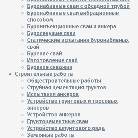
Буронабивные сваи с обсадной трубой
Буронабивные сваи вибрационным
способом
Буроинъекционные сваи и анкера
Буросекущие сваи
Статические испытания буронабивных
свай
Бурение свай
Изготовление свай
Бурение скважин
Строительные работы
Общестроительные работы
Струйная цементация грунтов
Испытания анкеров
Устройство грунтовых и тросовых
анкеров
Устройство анкеров
Грунтоцементные сваи
Устройство шпунтового ряда
Земляные работы