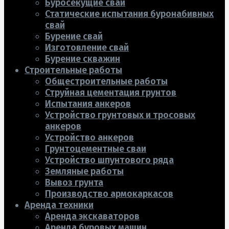
Буросекущие сваи
Статические испытания буронабивных
свай
Бурение свай
Изготовление свай
Бурение скважин
Строительные работы
Общестроительные работы
Струйная цементация грунтов
Испытания анкеров
Устройство грунтовых и тросовых
анкеров
Устройство анкеров
Грунтоцементные сваи
Устройство шпунтового ряда
Земляные работы
Вывоз грунта
Производство армокаркасов
Аренда техники
Аренда экскаваторов
Аренда буровых машин