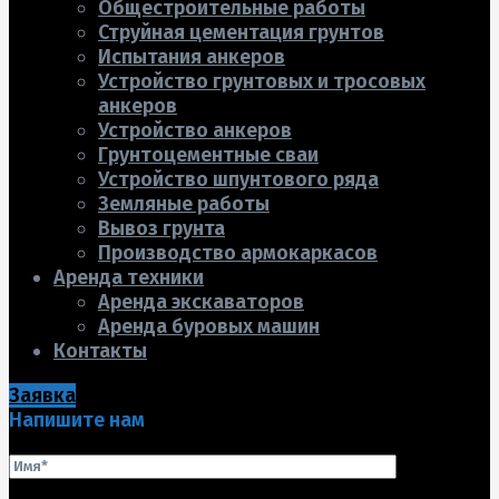
Общестроительные работы
Струйная цементация грунтов
Испытания анкеров
Устройство грунтовых и тросовых
анкеров
Устройство анкеров
Грунтоцементные сваи
Устройство шпунтового ряда
Земляные работы
Вывоз грунта
Производство армокаркасов
Аренда техники
Аренда экскаваторов
Аренда буровых машин
Контакты
Заявка
Напишите нам